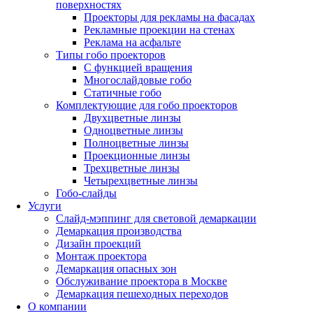
поверхностях
Проекторы для рекламы на фасадах
Рекламные проекции на стенах
Реклама на асфальте
Типы гобо проекторов
С функцией вращения
Многослайдовые гобо
Статичные гобо
Комплектующие для гобо проекторов
Двухцветные линзы
Одноцветные линзы
Полноцветные линзы
Проекционные линзы
Трехцветные линзы
Четырехцветные линзы
Гобо-слайды
Услуги
Слайд-мэппинг для световой демаркации
Демаркация производства
Дизайн проекций
Монтаж проектора
Демаркация опасных зон
Обслуживание проектора в Москве
Демаркация пешеходных переходов
О компании