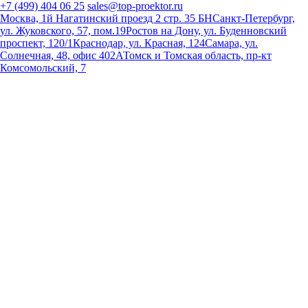
+7 (499) 404 06 25
sales@top-proektor.ru
Москва, 1й Нагатинский проезд 2 стр. 35 БН
Санкт-Петербург,
ул. Жуковского, 57, пом.19
Ростов на Дону, ул. Буденновский
проспект, 120/1
Краснодар, ул. Красная, 124
Самара, ул.
Солнечная, 48, офис 402А
Томск и Томская область, пр-кт
Комсомольский, 7