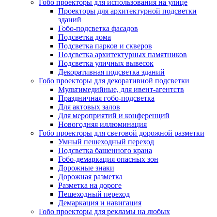
Гобо проекторы для использования на улице
Проекторы для архитектурной подсветки
зданий
Гобо-подсветка фасадов
Подсветка дома
Подсветка парков и скверов
Подсветка архитектурных памятников
Подсветка уличных вывесок
Декоративная подсветка зданий
Гобо проекторы для декоративной подсветки
Мультимедийные, для ивент-агентств
Праздничная гобо-подсветка
Для актовых залов
Для мероприятий и конференций
Новогодняя иллюминация
Гобо проекторы для световой дорожной разметки
Умный пешеходный переход
Подсветка башенного крана
Гобо-демаркация опасных зон
Дорожные знаки
Дорожная разметка
Разметка на дороге
Пешеходный переход
Демаркация и навигация
Гобо проекторы для рекламы на любых