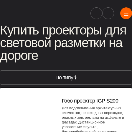
Купить проекторы для
световой разметки на
дороге
По типу:
МОЩНОСТЬ 200 ВТ
Гобо проектор IGP S200
Для подсвечивания архитектурных
элементов, пешеходных переходов,
опасных зон, реклама на асфальте и
фасадах. Дистанционное
управление с пульта,
бесперебойная работа на улице