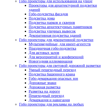
Гобо проекторы для использования на улице
Проекторы для архитектурной подсветки
зданий
Гобо-подсветка фасадов
Подсветка дома
Подсветка парков и скверов
Подсветка архитектурных памятников
Подсветка уличных вывесок
Декоративная подсветка зданий
Гобо проекторы для декоративной подсветки
Мультимедийные, для ивент-агентств
Праздничная гобо-подсветка
Для актовых залов
Для мероприятий и конференций
Новогодняя иллюминация
Гобо проекторы для световой дорожной разметки
Умный пешеходный переход
Подсветка башенного крана
Гобо-демаркация опасных зон
Дорожные знаки
Дорожная разметка
Разметка на дороге
Пешеходный переход
Демаркация и навигация
Гобо проекторы для рекламы на любых