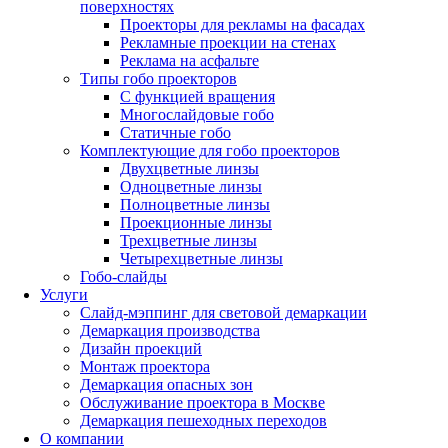
поверхностях
Проекторы для рекламы на фасадах
Рекламные проекции на стенах
Реклама на асфальте
Типы гобо проекторов
С функцией вращения
Многослайдовые гобо
Статичные гобо
Комплектующие для гобо проекторов
Двухцветные линзы
Одноцветные линзы
Полноцветные линзы
Проекционные линзы
Трехцветные линзы
Четырехцветные линзы
Гобо-слайды
Услуги
Слайд-мэппинг для световой демаркации
Демаркация производства
Дизайн проекций
Монтаж проектора
Демаркация опасных зон
Обслуживание проектора в Москве
Демаркация пешеходных переходов
О компании