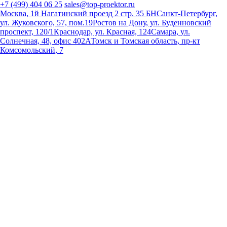
+7 (499) 404 06 25
sales@top-proektor.ru
Москва, 1й Нагатинский проезд 2 стр. 35 БН
Санкт-Петербург,
ул. Жуковского, 57, пом.19
Ростов на Дону, ул. Буденновский
проспект, 120/1
Краснодар, ул. Красная, 124
Самара, ул.
Солнечная, 48, офис 402А
Томск и Томская область, пр-кт
Комсомольский, 7