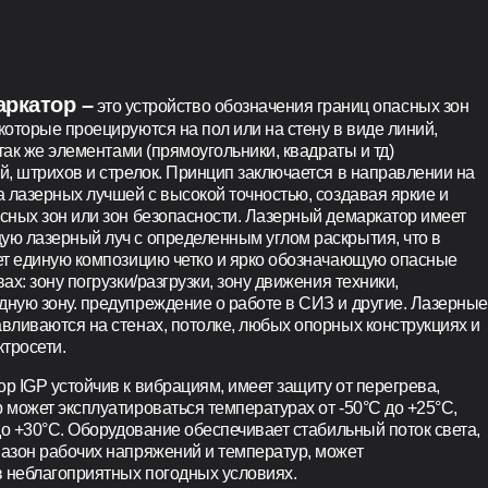
ркатор –
это устройство обозначения границ опасных зон
которые проецируются на пол или на стену в виде линий,
 так же элементами (прямоугольники, квадраты и тд)
й, штрихов и стрелок. Принцип заключается в направлении на
а лазерных лучшей с высокой точностью, создавая яркие и
сных зон или зон безопасности. Лазерный демаркатор имеет
ю лазерный луч с определенным углом раскрытия, что в
ет единую композицию четко и ярко обозначающую опасные
ах: зону погрузки/разгрузки, зону движения техники,
ную зону. предупреждение о работе в СИЗ и другие. Лазерные
вливаются на стенах, потолке, любых опорных конструкциях и
тросети.
р IGP устойчив к вибрациям, имеет защиту от перегрева,
 может эксплуатироваться температурах от -50°С до +25°С,
до +30°С. Оборудование обеспечивает стабильный поток света,
азон рабочих напряжений и температур, может
в неблагоприятных погодных условиях.