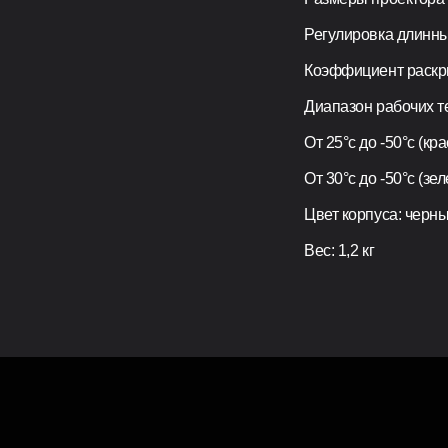
Регулировка длинны
Коэффициент раскры
Диапазон рабочих т
От 25°с до -50°с (кр
От 30°с до -50°с (зе
Цвет корпуса: черн
Вес: 1,2 кг