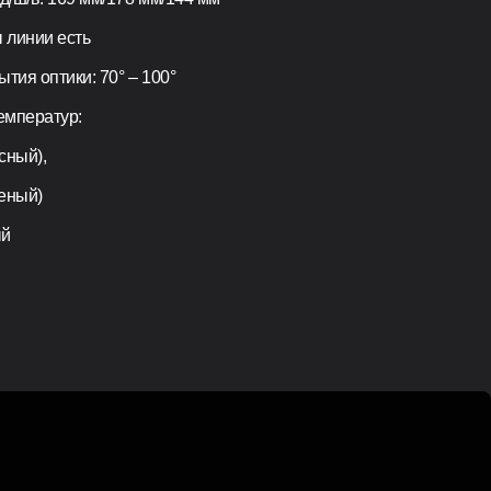
 линии есть
тия оптики: 70° – 100°
емператур:
асный),
леный)
ый