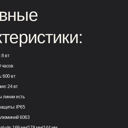
вные
ктеристики:
 8 вт
0 часов
 600 вт
е: 24 вт
 линии есть
ащиты: IP65
алюминий 6063
д/ш/в: 169 мм/178 мм/144 мм