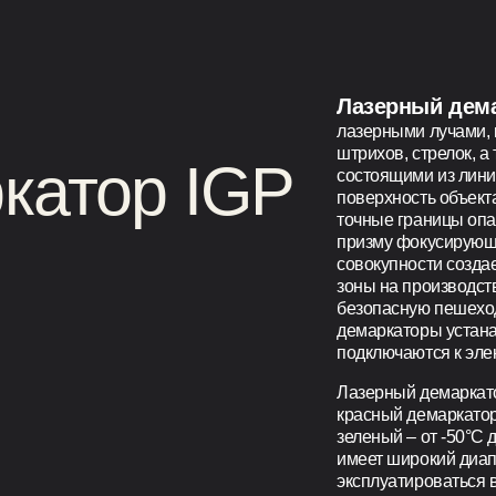
Лазерный дема
лазерными лучами, 
штрихов, стрелок, а
катор IGP
состоящими из лини
поверхность объект
точные границы опа
призму фокусирующу
совокупности созда
зоны на производств
безопасную пешеход
демаркаторы устана
подключаются к элек
Лазерный демаркато
красный демаркатор
зеленый – от -50°С 
имеет широкий диап
эксплуатироваться 