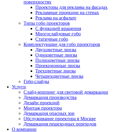
поверхностях
Проекторы для рекламы на фасадах
Рекламные проекции на стенах
Реклама на асфальте
Типы гобо проекторов
С функцией вращения
Многослайдовые гобо
Статичные гобо
Комплектующие для гобо проекторов
Двухцветные линзы
Одноцветные линзы
Полноцветные линзы
Проекционные линзы
Трехцветные линзы
Четырехцветные линзы
Гобо-слайды
Услуги
Слайд-мэппинг для световой демаркации
Демаркация производства
Дизайн проекций
Монтаж проектора
Демаркация опасных зон
Обслуживание проектора в Москве
Демаркация пешеходных переходов
О компании