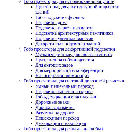
Гобо проекторы для использования на улице
Проекторы для архитектурной подсветки
зданий
Гобо-подсветка фасадов
Подсветка дома
Подсветка парков и скверов
Подсветка архитектурных памятников
Подсветка уличных вывесок
Декоративная подсветка зданий
Гобо проекторы для декоративной подсветки
Мультимедийные, для ивент-агентств
Праздничная гобо-подсветка
Для актовых залов
Для мероприятий и конференций
Новогодняя иллюминация
Гобо проекторы для световой дорожной разметки
Умный пешеходный переход
Подсветка башенного крана
Гобо-демаркация опасных зон
Дорожные знаки
Дорожная разметка
Разметка на дороге
Пешеходный переход
Демаркация и навигация
Гобо проекторы для рекламы на любых