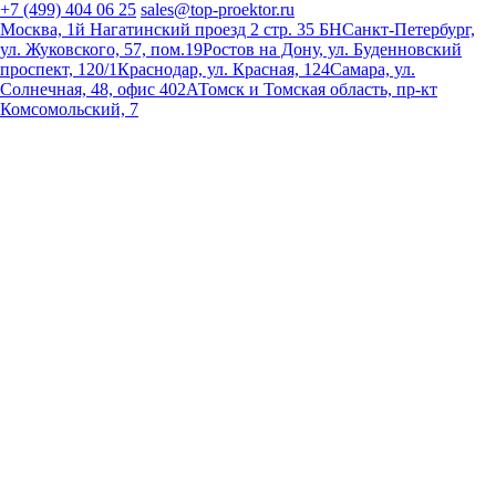
+7 (499) 404 06 25
sales@top-proektor.ru
Москва, 1й Нагатинский проезд 2 стр. 35 БН
Санкт-Петербург,
ул. Жуковского, 57, пом.19
Ростов на Дону, ул. Буденновский
проспект, 120/1
Краснодар, ул. Красная, 124
Самара, ул.
Солнечная, 48, офис 402А
Томск и Томская область, пр-кт
Комсомольский, 7