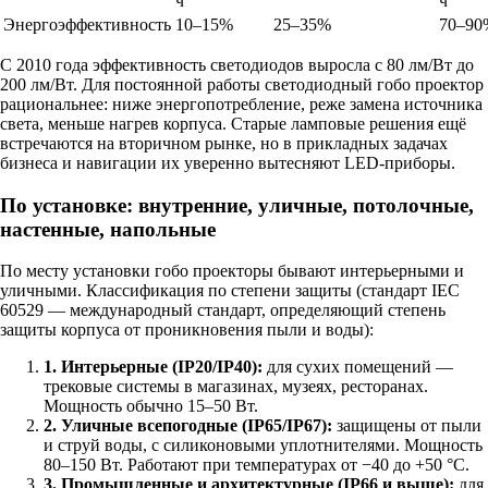
ч
ч
Энергоэффективность
10–15%
25–35%
70–90
С 2010 года эффективность светодиодов выросла с 80 лм/Вт до
200 лм/Вт. Для постоянной работы светодиодный гобо проектор
рациональнее: ниже энергопотребление, реже замена источника
света, меньше нагрев корпуса. Старые ламповые решения ещё
встречаются на вторичном рынке, но в прикладных задачах
бизнеса и навигации их уверенно вытесняют LED-приборы.
По установке: внутренние, уличные, потолочные,
настенные, напольные
По месту установки гобо проекторы бывают интерьерными и
уличными. Классификация по степени защиты (стандарт IEC
60529 — международный стандарт, определяющий степень
защиты корпуса от проникновения пыли и воды):
1. Интерьерные (IP20/IP40):
для сухих помещений —
трековые системы в магазинах, музеях, ресторанах.
Мощность обычно 15–50 Вт.
2. Уличные всепогодные (IP65/IP67):
защищены от пыли
и струй воды, с силиконовыми уплотнителями. Мощность
80–150 Вт. Работают при температурах от −40 до +50 °C.
3. Промышленные и архитектурные (IP66 и выше):
для