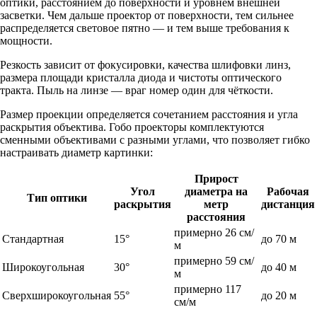
оптики, расстоянием до поверхности и уровнем внешней
засветки. Чем дальше проектор от поверхности, тем сильнее
распределяется световое пятно — и тем выше требования к
мощности.
Резкость зависит от фокусировки, качества шлифовки линз,
размера площади кристалла диода и чистоты оптического
тракта. Пыль на линзе — враг номер один для чёткости.
Размер проекции определяется сочетанием расстояния и угла
раскрытия объектива. Гобо проекторы комплектуются
сменными объективами с разными углами, что позволяет гибко
настраивать диаметр картинки:
Прирост
Угол
диаметра на
Рабочая
Тип оптики
раскрытия
метр
дистанция
расстояния
примерно 26 см/
Стандартная
15°
до 70 м
м
примерно 59 см/
Широкоугольная
30°
до 40 м
м
примерно 117
Сверхширокоугольная
55°
до 20 м
см/м