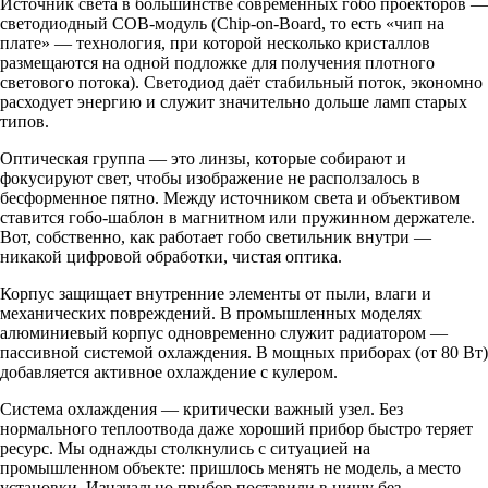
Источник света в большинстве современных гобо проекторов —
светодиодный COB-модуль (Chip-on-Board, то есть «чип на
плате» — технология, при которой несколько кристаллов
размещаются на одной подложке для получения плотного
светового потока). Светодиод даёт стабильный поток, экономно
расходует энергию и служит значительно дольше ламп старых
типов.
Оптическая группа — это линзы, которые собирают и
фокусируют свет, чтобы изображение не расползалось в
бесформенное пятно. Между источником света и объективом
ставится гобо-шаблон в магнитном или пружинном держателе.
Вот, собственно, как работает гобо светильник внутри —
никакой цифровой обработки, чистая оптика.
Корпус защищает внутренние элементы от пыли, влаги и
механических повреждений. В промышленных моделях
алюминиевый корпус одновременно служит радиатором —
пассивной системой охлаждения. В мощных приборах (от 80 Вт)
добавляется активное охлаждение с кулером.
Система охлаждения — критически важный узел. Без
нормального теплоотвода даже хороший прибор быстро теряет
ресурс. Мы однажды столкнулись с ситуацией на
промышленном объекте: пришлось менять не модель, а место
установки. Изначально прибор поставили в нишу без