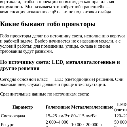
вертикали, чтобы в проекции он выглядел как правильная
окружность. Мы называем это «обратной трапецией» —
компенсация искажения ещё на этапе подготовки слайда.
Какие бывают гобо проекторы
Гобо проекторы делят по источнику света, исполнению корпуса
и рабочей задаче. Выбор начинается не с названия модели, а с
условий работы: для помещения, улицы, склада и сцены
требования будут разными.
По источнику света: LED, металлогалогенные и
другие решения
Сегодня основной класс — LED (светодиодные) решения. Они
экономичнее, служат дольше и проще в эксплуатации.
Сравнительные данные по источникам света:
LED
Параметр
Галогенные
Металлогалогенные
(свет
Светоотдача
15–25 лм/Вт
80–115 лм/Вт
120–2
2 000–4 000
50 000
Ресурс
10 000–20 000 ч