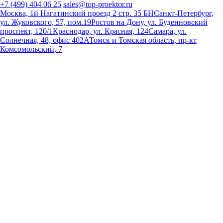
+7 (499) 404 06 25
sales@top-proektor.ru
Москва, 1й Нагатинский проезд 2 стр. 35 БН
Санкт-Петербург,
ул. Жуковского, 57, пом.19
Ростов на Дону, ул. Буденновский
проспект, 120/1
Краснодар, ул. Красная, 124
Самара, ул.
Солнечная, 48, офис 402А
Томск и Томская область, пр-кт
Комсомольский, 7