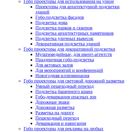
Гобо проекторы для использования на улице
Проекторы для архитектурной подсветки
зданий
Гобо-подсветка фасадов
Подсветка дома
Подсветка парков и скверов
Подсветка архитектурных памятников
Подсветка уличных вывесок
Декоративная подсветка зданий
Гобо проекторы для декоративной подсветки
Мультимедийные, для ивент-агентств
Праздничная гобо-подсветка
Для актовых залов
Для мероприятий и конференций
Новогодняя иллюминация
Гобо проекторы для световой дорожной разметки
Умный пешеходный переход
Подсветка башенного крана
Гобо-демаркация опасных зон
Дорожные знаки
Дорожная разметка
Разметка на дороге
Пешеходный переход
Демаркация и навигация
Гобо проекторы для рекламы на любых