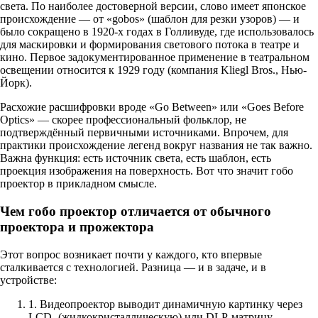
света. По наиболее достоверной версии, слово имеет японское
происхождение — от «gobos» (шаблон для резки узоров) — и
было сокращено в 1920-х годах в Голливуде, где использовалось
для маскировки и формирования светового потока в театре и
кино. Первое задокументированное применение в театральном
освещении относится к 1929 году (компания Kliegl Bros., Нью-
Йорк).
Расхожие расшифровки вроде «Go Between» или «Goes Before
Optics» — скорее профессиональный фольклор, не
подтверждённый первичными источниками. Впрочем, для
практики происхождение легенд вокруг названия не так важно.
Важна функция: есть источник света, есть шаблон, есть
проекция изображения на поверхность. Вот что значит гобо
проектор в прикладном смысле.
Чем гобо проектор отличается от обычного
проектора и прожектора
Этот вопрос возникает почти у каждого, кто впервые
сталкивается с технологией. Разница — и в задаче, и в
устройстве:
1. Видеопроектор выводит динамичную картинку через
LCD- (жидкокристаллическую) или DLP-матрицу