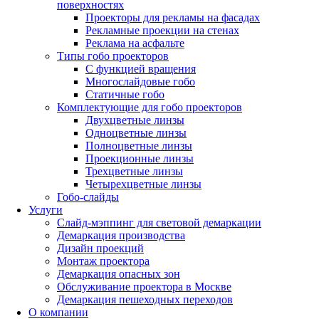
поверхностях
Проекторы для рекламы на фасадах
Рекламные проекции на стенах
Реклама на асфальте
Типы гобо проекторов
С функцией вращения
Многослайдовые гобо
Статичные гобо
Комплектующие для гобо проекторов
Двухцветные линзы
Одноцветные линзы
Полноцветные линзы
Проекционные линзы
Трехцветные линзы
Четырехцветные линзы
Гобо-слайды
Услуги
Слайд-мэппинг для световой демаркации
Демаркация производства
Дизайн проекций
Монтаж проектора
Демаркация опасных зон
Обслуживание проектора в Москве
Демаркация пешеходных переходов
О компании