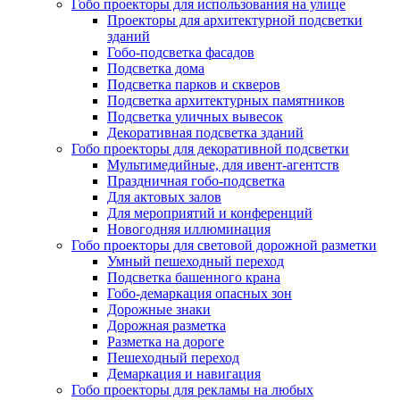
Гобо проекторы для использования на улице
Проекторы для архитектурной подсветки
зданий
Гобо-подсветка фасадов
Подсветка дома
Подсветка парков и скверов
Подсветка архитектурных памятников
Подсветка уличных вывесок
Декоративная подсветка зданий
Гобо проекторы для декоративной подсветки
Мультимедийные, для ивент-агентств
Праздничная гобо-подсветка
Для актовых залов
Для мероприятий и конференций
Новогодняя иллюминация
Гобо проекторы для световой дорожной разметки
Умный пешеходный переход
Подсветка башенного крана
Гобо-демаркация опасных зон
Дорожные знаки
Дорожная разметка
Разметка на дороге
Пешеходный переход
Демаркация и навигация
Гобо проекторы для рекламы на любых