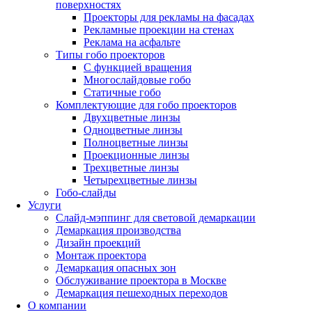
поверхностях
Проекторы для рекламы на фасадах
Рекламные проекции на стенах
Реклама на асфальте
Типы гобо проекторов
С функцией вращения
Многослайдовые гобо
Статичные гобо
Комплектующие для гобо проекторов
Двухцветные линзы
Одноцветные линзы
Полноцветные линзы
Проекционные линзы
Трехцветные линзы
Четырехцветные линзы
Гобо-слайды
Услуги
Слайд-мэппинг для световой демаркации
Демаркация производства
Дизайн проекций
Монтаж проектора
Демаркация опасных зон
Обслуживание проектора в Москве
Демаркация пешеходных переходов
О компании