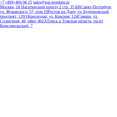
+7 (499) 404 06 25
sales@top-proektor.ru
Москва, 1й Нагатинский проезд 2 стр. 35 БН
Санкт-Петербург,
ул. Жуковского, 57, пом.19
Ростов на Дону, ул. Буденновский
проспект, 120/1
Краснодар, ул. Красная, 124
Самара, ул.
Солнечная, 48, офис 402А
Томск и Томская область, пр-кт
Комсомольский, 7