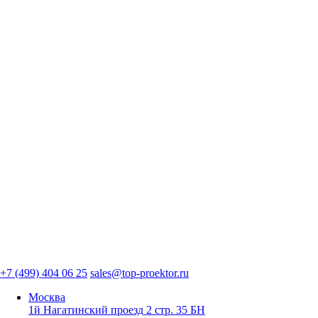
+7 (499) 404 06 25
sales@top-proektor.ru
Москва
1й Нагатинский проезд 2 стр. 35 БН